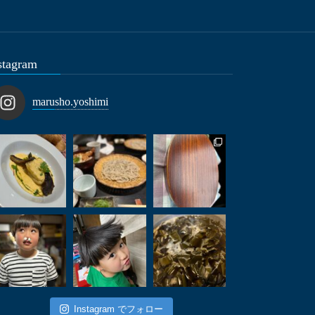
stagram
marusho.yoshimi
Instagram でフォロー