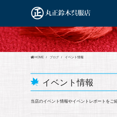
コ
ナ
ン
ビ
テ
ゲ
ン
ー
ツ
シ
に
ョ
移
ン
動
に
移
HOME
ブログ
イベント情報
動
イベント情報
当店のイベント情報やイベントレポートをご